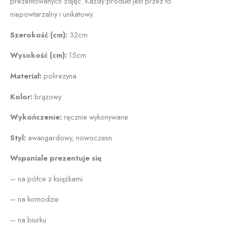
prezentowanych zdjęć. Każdy produkt jest przez to
niepowtarzalny i unikatowy.
Szerokość (cm):
32cm
Wysokość (cm):
15cm
Materiał:
polirezyna
Kolor:
brązowy
Wykończenie:
ręcznie wykonywane
Styl:
awangardowy, nowoczesn
Wspaniale prezentuje się
– na półce z książkami
– na komodzie
– na biurku